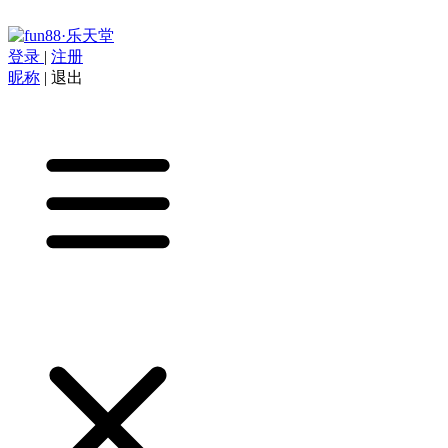
登录
|
注册
昵称
|
退出