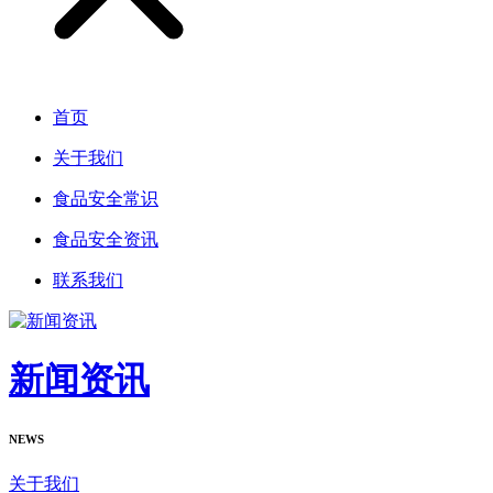
首页
关于我们
食品安全常识
食品安全资讯
联系我们
新闻资讯
NEWS
关于我们