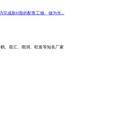
功完成新H股的配售工做。做为光...
千喜鹤、双汇、雨润、旺发等知名厂家