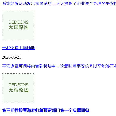
系统能够从动发出预警消息，大大提高了企业资产办理的平安性
于和快速毛病诊断
2026-06-21
平安逻辑可间接内置到模块中，这意味着平安信号以至能够正在
第三期性股票激励打算预留部门第一个归属期归