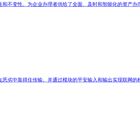
和不变性。为企业办理者供给了全面、及时和智能化的资产办理手段
恶劣中靠得住传输。并通过模块的平安输入和输出实现联网的模块