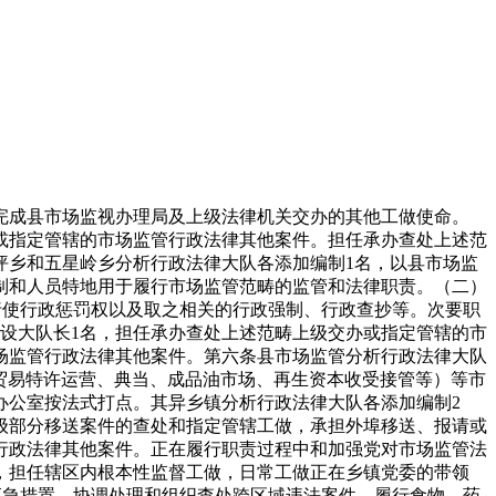
完成县市场监视办理局及上级法律机关交办的其他工做使命。
或指定管辖的市场监管行政法律其他案件。担任承办查处上述范
坪乡和五星岭乡分析行政法律大队各添加编制1名，以县市场监
制和人员特地用于履行市场监管范畴的监管和法律职责。（二）
行使行政惩罚权以及取之相关的行政强制、行政查抄等。次要职
设大队长1名，担任承办查处上述范畴上级交办或指定管辖的市
场监管行政法律其他案件。第六条县市场监管分析行政法律大队
含贸易特许运营、典当、成品油市场、再生资本收受接管等）等市
办公室按法式打点。其异乡镇分析行政法律大队各添加编制2
级部分移送案件的查处和指定管辖工做，承担外埠移送、报请或
行政法律其他案件。正在履行职责过程中和加强党对市场监管法
，担任辖区内根本性监督工做，日常工做正在乡镇党委的带领
应急措置。协调处理和组织查处跨区域违法案件，履行食物、药