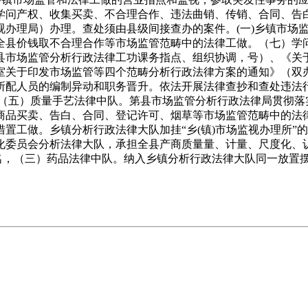
学问产权、收集买卖、不合理合作、违法曲销、传销、合同、告
视办理局）办理。查处须由县级间接查办的案件。(一)乡镇市场
全县价钱取不合理合作等市场监管范畴中的法律工做。（七）学
承担全县市场监管分析行政法律工功课务指点、组织协调，号）、《
室关于印发市场监管等四个范畴分析行政法律方案的通知》（双办
所配人员的编制异动和职务晋升。依法开展法律查抄和查处违法行
,（五）质量手艺法律中队。第县市场监管分析行政法律局贯彻落
商品买卖、告白、合同、登记许可、烟草等市场监管范畴中的法
置工做。乡镇分析行政法律大队加挂“乡(镇)市场监视办理所”
化委员会分析法律大队，承担全县产商质量量、计量、尺度化、
4名，（三）药品法律中队。纳入乡镇分析行政法律大队同一放置