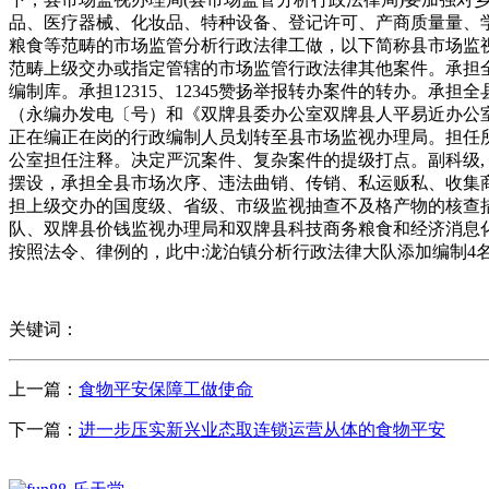
品、医疗器械、化妆品、特种设备、登记许可、产商质量量、
粮食等范畴的市场监管分析行政法律工做，以下简称县市场监
范畴上级交办或指定管辖的市场监管行政法律其他案件。承担
编制库。承担12315、12345赞扬举报转办案件的转办。
（永编办发电〔号）和《双牌县委办公室双牌县人平易近办公
正在编正在岗的行政编制人员划转至县市场监视办理局。担任
公室担任注释。决定严沉案件、复杂案件的提级打点。副科级
摆设，承担全县市场次序、违法曲销、传销、私运贩私、收集
担上级交办的国度级、省级、市级监视抽查不及格产物的核查措
队、双牌县价钱监视办理局和双牌县科技商务粮食和经济消息
按照法令、律例的，此中:泷泊镇分析行政法律大队添加编制
关键词：
上一篇：
食物平安保障工做使命
下一篇：
进一步压实新兴业态取连锁运营从体的食物平安