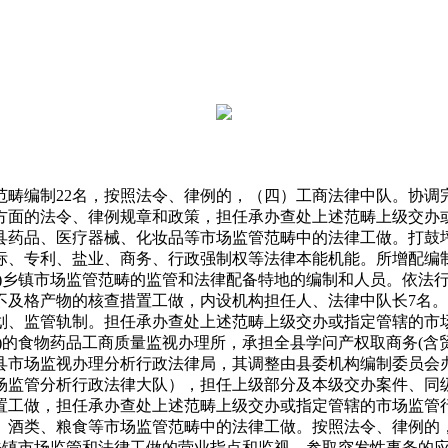
编制22名，按照法令、律例的，（四）工商法律中队。协调
方面的法令、律例规章和政策，担任承办查处上述范畴上级交办
县药品、医疗器械、化妆品等市场监管范畴中的法律工做。打鼓
标、专利、盐业、商务、行政强制权等法律本能机能。所增配编
二)乡镇市场监管范畴的监管和法律配备特地的编制和人员。依法
不及格产物的核查措置工做，内设机构担任人、法律中队长7名。
划、监管轨制。担任承办查处上述范畴上级交办或指定管辖的市
局)的食物药品工商质量监视办理所，承担全县学问产权取商务(
县市场监视办理分析行政法律局，其调整由县委机构编制委员会
场监管分析行政法律大队），担任上级部分及本级交办案件、同
置工做，担任承办查处上述范畴上级交办或指定管辖的市场监管
、酒类、粮食等市场监管范畴中的法律工做。按照法令、律例的
对乡镇市场监管和法律工做的营业指点和监视，参取突发性事务的