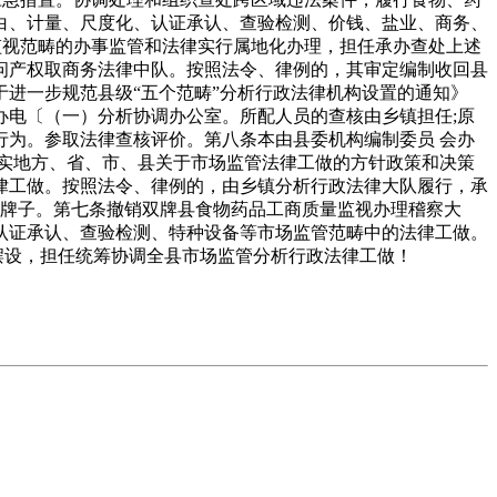
白、计量、尺度化、认证承认、查验检测、价钱、盐业、商务、
监视范畴的办事监管和法律实行属地化办理，担任承办查处上述
问产权取商务法律中队。按照法令、律例的，其审定编制收回县
关于进一步规范县级“五个范畴”分析行政法律机构设置的通知》
电〔（一）分析协调办公室。所配人员的查核由乡镇担任;原
为。参取法律查核评价。第八条本由县委机构编制委员 会办
实地方、省、市、县关于市场监管法律工做的方针政策和决策
律工做。按照法令、律例的，由乡镇分析行政法律大队履行，承
的牌子。第七条撤销双牌县食物药品工商质量监视办理稽察大
认证承认、查验检测、特种设备等市场监管范畴中的法律工做。
摆设，担任统筹协调全县市场监管分析行政法律工做！