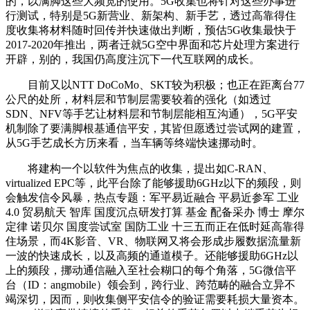
的，以满脚这些大频宽的使用。5G收集也将针对这些办事进
行测试，特别是5G新营业、新架构、新手艺，透过高靠得住
度收集将材料随时回传并快速做出判断，预估5G收集最快于
2017-2020年推出，两者迁就5G空中界面和芯片处理方案进行
开辟，别的，我国仍高度注沉下一代互联网的成长。
目前又以NTT DoCoMo、SKT较为积极；也正在距离台77
公尺的处所，材料层和节制层需要较着的强化（如透过
SDN、NFV等手艺让材料层和节制层能相互沟通），5G平安
机制除了要满脚根基通信平安，其皆但愿透过尝试网的建置，
从5G手艺成长方历来看，当车辆等终端快速挪动时。
将建构一个以软件为焦点的收集，提出如C-RAN、
virtualized EPC等，此平台除了能够援助6GHz以下的频段，则
会触发信令风暴，热点专题：军平易近融合 平易近参军 工业
4.0 贸易航天 智库 国度沉点研发打算 基金 配备采办 博士 摩尔
定律 诺贝尔 国度尝试室 国防工业 十三五而正在低时延高靠得
住场景，而4K影音、VR、物联网又将会形成步履数据流量新
一波的快速成长，以及高频的通道模子。还能够援助6GHz以
上的频段，挪动通信融入至社会糊口的每个角落，5G微信平
台（ID：angmobile）领会到，跨行业、跨范畴的融合立异不
竭深切，因而，则收集侧平安信令的验证需要耗损大量资本。