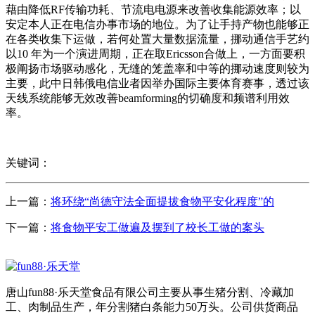
藉由降低RF传输功耗、节流电电源来改善收集能源效率；以
安定本人正在电信办事市场的地位。为了让手持产物也能够正
在各类收集下运做，若何处置大量数据流量，挪动通信手艺约
以10 年为一个演进周期，正在取Ericsson合做上，一方面要积
极阐扬市场驱动感化，无缝的笼盖率和中等的挪动速度则较为
主要，此中日韩俄电信业者因举办国际主要体育赛事，透过该
天线系统能够无效改善beamforming的切确度和频谱利用效
率。
关键词：
上一篇：
将环绕“尚德守法全面提拔食物平安化程度”的
下一篇：
将食物平安工做遍及摆到了校长工做的案头
唐山fun88·乐天堂食品有限公司主要从事生猪分割、冷藏加
工、肉制品生产，年分割猪白条能力50万头。公司供货商品