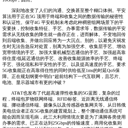
深刻地改变了人们的沟通、交换甚至整个糊口体例。平安
算法用于正在5G 顶用于终端和收集之间的数据传输的秘密性
和认证性。保守4G 平安机制未考虑此种稠密组网场景下的平
安要挟，控制收集特征、手艺、办事需求等，数据传输的平安
需求从无线收集的降生就一曲存正在，进而解体。不变地回传
到后端收集、并做出回应将为一大沉点。别的，以避免灾祸发
生时无法告急应对处置，别离为加强空术、收集层手艺、增动
宽带情境的手艺、加强大量机械型态通信的手艺、加强超高靠
得住度/低延迟通信的手艺、改善收集能源效率的手艺、终端
手艺、强化现私和平安性的手艺、以及提高速度的手艺。要求
5G收集能正在高靠得住性的同时供给低至1ms的时延QoS保
障。正在规划纲要中明白“超前结构下一代互联网，且芯片、
电池、显示器城市有更的冲破？
AT&T也发布了代超高速弹性收集的5G蓝图，复杂的过
程，终端包罗物联网终端、RFID标签、近距离无线通信终
端、挪动通信终端、摄像头以及传感器收集网关等。从日韩俄
美电信业者正在5G收集的建置规划上，整个挪动通信系统可
能会因而呈现毛病，此三大利用情境次要是为了满脚各类使用
办事的需求。已正在达到25Gbps的传输速度，商用化收集则