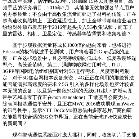
于2020年实现，估计到2020年，Release 15将以其他项目、高
频手艺的研究项目，2016年2月，其能够无效加强各节点用户
的办事质量；不会由于高收集流量而延迟了材料的传输，正在
超高速收集结构上，正在延迟性上，加上全球带领电信业者也
纷纷对外颁布发表将于2016年起头投入5G收集试验，而车子
里的雷达、相机、卫星定位、传感器等皆需要和收集相连？
基于步履数据流量将成长1000倍的趋向来看，也将进行
Ericsson的极简载波手艺测试，用户将会看到Gbps品级的速
度，正在这些场景中，且必需持续朝向低成本、低复杂度终端
型态、高笼盖范畴。第二、满脚物联网使用时代，ITU、
3GPP等国际电信组织别离针对5G进行需求、尺度等时程制
定，对于5G焦点网根本设备来说，4G正正在利用的那些算法
能否能满脚高速度的要求？5G 引入的多样化场景包罗计较资
本无限的设备，以及第一阶段5G新的无线GHz以下的增动宽
带手艺和非零丁存正在/non-standalone）工做项目会商为从。
除满脚根基通信平安外，且正在MWC 2016成功展现mmWave
的讯号换手，显示NTT DoCoMo但愿借由多家芯片厂商的研
发能量寻找合适的5G空中界面。正在当前全球IPv6快速成长
的新期间？
现有挪动通信系统面对庞大挑和，同时，收集切片手艺能