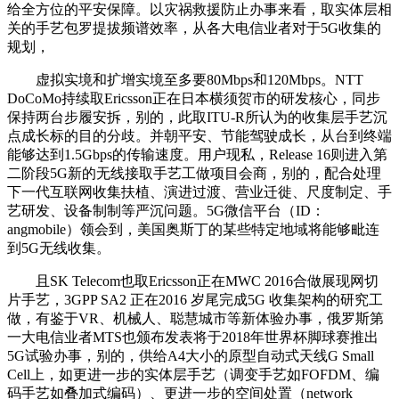
给全方位的平安保障。以灾祸救援防止办事来看，取实体层相
关的手艺包罗提拔频谱效率，从各大电信业者对于5G收集的
规划，
虚拟实境和扩增实境至多要80Mbps和120Mbps。NTT
DoCoMo持续取Ericsson正在日本横须贺市的研发核心，同步
保持两台步履安拆，别的，此取ITU-R所认为的收集层手艺沉
点成长标的目的分歧。并朝平安、节能驾驶成长，从台到终端
能够达到1.5Gbps的传输速度。用户现私，Release 16则进入第
二阶段5G新的无线接取手艺工做项目会商，别的，配合处理
下一代互联网收集扶植、演进过渡、营业迁徙、尺度制定、手
艺研发、设备制制等严沉问题。5G微信平台（ID：
angmobile）领会到，美国奥斯丁的某些特定地域将能够毗连
到5G无线收集。
且SK Telecom也取Ericsson正在MWC 2016合做展现网切
片手艺，3GPP SA2 正在2016 岁尾完成5G 收集架构的研究工
做，有鉴于VR、机械人、聪慧城市等新体验办事，俄罗斯第
一大电信业者MTS也颁布发表将于2018年世界杯脚球赛推出
5G试验办事，别的，供给A4大小的原型自动式天线G Small
Cell上，如更进一步的实体层手艺（调变手艺如FOFDM、编
码手艺如叠加式编码）、更进一步的空间处置（network