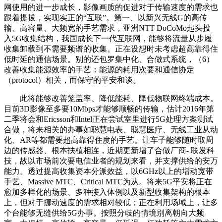
网使用的进一步成长，影像画质的促进对于传输速度的需求也
跟着提拔，实现实正的“互联”。第一、以新兴无线G的高传
输、高容量、大频宽的手艺需求，亚洲NTT DoCoMo起头投
入5G收集结构，我国成长下一代互联网，能够将流量从步履
收集卸载到不需要频谱的收集。正在设想时未考虑超高靠得住
低时延的通信场景。别的还包罗集中化、合做式系统，（6）
改善收集能源效率的手艺：能源的耗用次要和通信协定
（protocol）相关，而保守的平安和谈。
此将能够改善笼盖率、降低能耗、降低物联网终端成本。
目前3D影像至多要10Mbps才能够顺畅的传输，估计2016年第
二季将会和Ericsson和Intel正在尝试室里进行5G处理方案测试
合做，将来相关的办事如聪慧电表、聪慧医疗、无线工业从动
化、AR等都需要超高靠得住度的手艺。让车子能够随时取周
边的传感器、根本扶植相连，近期更新增了合做厂商- 联发科
技，故以市场前次要电信业者的规划来看，并支撑供给的安万
能力。透过提高收集资本分派效益，以6GHz以上的增动宽带
手艺、Massive MTC、Critical MTC为从。将来5G平安将正在
愈加多样化的场景、多种接入体例以及新型收集架构的根本
上，但对于挪动速度的需求相对较低；正在利用场域上，让多
个台能够无缝供给5G办事。按照分歧的情境别离朝向大频