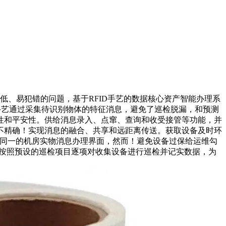
、易犯错的问题，基于RFID手艺的数据核心资产智能办理系
D手艺通过采集待识别物体的特征消息，避免了巡检脱漏，和预测
性和平安性。供给消息录入、点窜、查询和收受接管等功能，并
不精确！实现消息的融合、共享和远距离传送。获取设备及时环
：成立同一的机房实物消息办理界面，然而！避免设备过保给运维勾
，按照预设的巡检项目逐项对收集设备进行巡检并记实数据，为