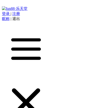
登录
|
注册
昵称
|
退出