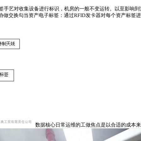
子标签手艺对收集设备进行标识，机房的一般不变运转。以至影响
会财产协做交换勾当资产电子标签：通过RFID发卡器对每个资产
数据核心日常运维的工做焦点是以合适的成本来