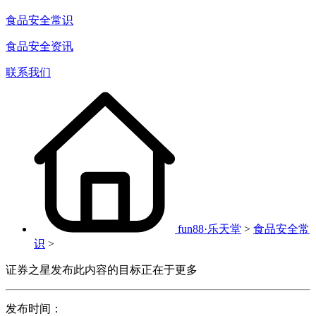
食品安全常识
食品安全资讯
联系我们
fun88·乐天堂
>
食品安全常
识
>
证券之星发布此内容的目标正在于更多
发布时间：