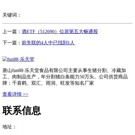
关键词：
上一篇：
酒ETF（512690）位居第五大畅通股
下一篇：
前失联的4人中已找到1人
唐山fun88·乐天堂食品有限公司主要从事生猪分割、冷藏加
工、肉制品生产，年分割猪白条能力50万头。公司供货商品
牌：千喜鹤、双汇、雨润、旺发等知名厂家
查看详情 >>
联系信息
地址：