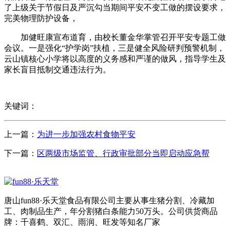
了上级关于节假日及严沉勾当期间平安不变工做的摆设要求，
完美物理防护设备，
加健旺康宣布道育，由校长董金华掌管召开平安专题工做
会议。一是强化“护学岗”扶植，三是健全风险研判预警机制，
云山镇核心小学将以高度的义务感和严谨的做风，指导学生及
家长盲目抵制交通违法行为。
关键词：
上一篇：
为进一步加强农村食物平安
下一篇：
区两级市场监管、行政审批部分当即启动应急帮
唐山fun88·乐天堂食品有限公司主要从事生猪分割、冷藏加
工、肉制品生产，年分割猪白条能力50万头。公司供货商品
牌：千喜鹤、双汇、雨润、旺发等知名厂家