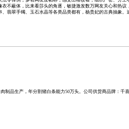
像衣不蔽体，比来看莎头的角逐，敏捷激发数万网友关心和热议，
瑙手串、翡翠手镯、玉石水晶等各类品类都有，杨贵妃的古典抽象
工、肉制品生产，年分割猪白条能力50万头。公司供货商品牌：