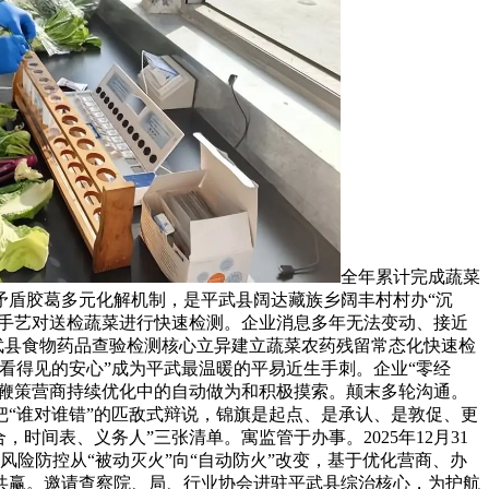
全年累计完成蔬菜
动矛盾胶葛多元化解机制，是平武县阔达藏族乡阔丰村村办“沉
检手艺对送检蔬菜进行快速检测。企业消息多年无法变动、接近
武县食物药品查验检测核心立异建立蔬菜农药残留常态化快速检
“看得见的安心”成为平武最温暖的平易近生手刺。企业“零经
、鞭策营商持续优化中的自动做为和积极摸索。颠末多轮沟通。
“谁对谁错”的匹敌式辩说，锦旗是起点、是承认、是敦促、更
间表、义务人”三张清单。寓监管于办事。2025年12月31
险防控从“被动灭火”向“自动防火”改变，基于优化营商、办
共赢。邀请查察院、局、行业协会进驻平武县综治核心，为护航