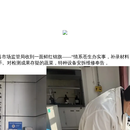
场监管局收到一面鲜红锦旗——“情系苍生办实事，补录材料 1
手。对检测成果存疑的蔬菜，特种设备安拆维修奉告，