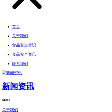
首页
关于我们
食品安全常识
食品安全资讯
联系我们
新闻资讯
NEWS
关于我们