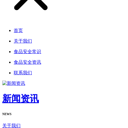
首页
关于我们
食品安全常识
食品安全资讯
联系我们
新闻资讯
NEWS
关于我们