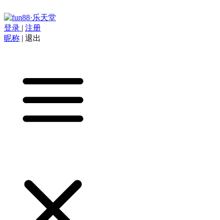
登录
|
注册
昵称
|
退出