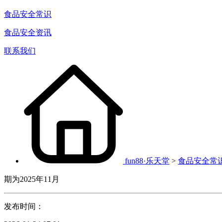
食品安全常识
食品安全资讯
联系我们
fun88·乐天堂
>
食品安全常
期为2025年11月
发布时间：