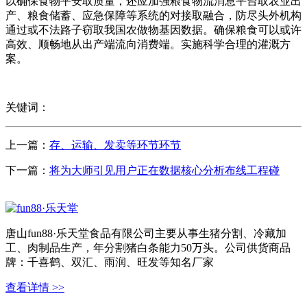
以确保食物平安取质量，还应加强粮食物流消息平台取农业出
产、粮食储蓄、应急保障等系统的对接取融合，防尽头外机构
通过或不法路子窃取我国农做物基因数据。确保粮食可以或许
高效、顺畅地从出产端流向消费端。实施科学合理的灌溉方
案。
关键词：
上一篇：
存、运输、发卖等环节环节
下一篇：
将为大师引见用户正在数据核心分析布线工程碰
唐山fun88·乐天堂食品有限公司主要从事生猪分割、冷藏加
工、肉制品生产，年分割猪白条能力50万头。公司供货商品
牌：千喜鹤、双汇、雨润、旺发等知名厂家
查看详情 >>