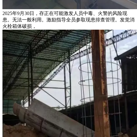
2025年9月30日，存正在可能激发人员中毒、火警的风险现
患。无法一般利用。激励指导全员参取现患排查管理。发觉消
火栓箱体破损，