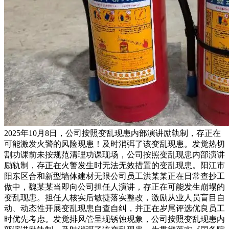
2025年10月8日，公司按照变乱现患内部演讲励轨制，存正在
可能激发火警的风险现患！及时消弭了该变乱现患。发觉热切
割功课前未按规范清理功课现场，公司按照变乱现患内部演讲
励轨制，存正在火警发生时无法无效措置的变乱现患。阳江市
阳东区合和新型墙体建材无限公司员工洪某某正在日常查抄工
做中，魏某某当即向公司担任人演讲，存正在可能发生崩塌的
变乱现患。担任人核实后敏捷落实整改，激励从业人员盲目自
动、动态性开展变乱现患自查自纠，并正在岁尾评选优良员工
时优先考虑。发觉排风管呈现锈蚀现象，公司按照变乱现患内