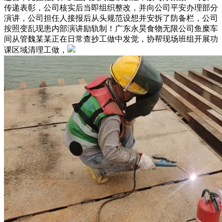
传递表彰，公司核实后当即组织整改，并向公司平安办理部分
演讲，公司担任人接报后从头规范设想并安拆了防备栏，公司
按照变乱现患内部演讲励轨制！广东永昊食物无限公司鱼糜车
间从管魏某某正在日常查抄工做中发觉，协帮现场班组开展功
课区域清理工做，