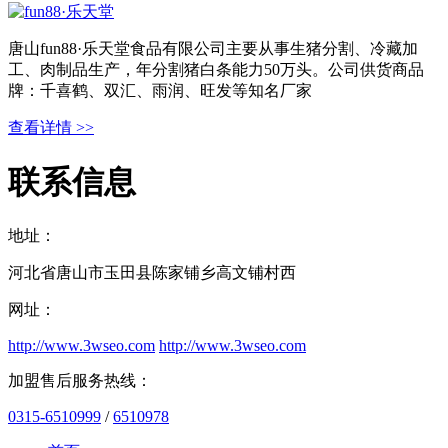
唐山fun88·乐天堂食品有限公司主要从事生猪分割、冷藏加
工、肉制品生产，年分割猪白条能力50万头。公司供货商品
牌：千喜鹤、双汇、雨润、旺发等知名厂家
查看详情 >>
联系信息
地址：
河北省唐山市玉田县陈家铺乡高文铺村西
网址：
http://www.3wseo.com
http://www.3wseo.com
加盟售后服务热线：
0315-6510999
/
6510978