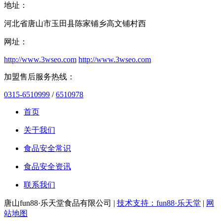
地址：
河北省唐山市玉田县陈家铺乡高文铺村西
网址：
http://www.3wseo.com
http://www.3wseo.com
加盟售后服务热线：
0315-6510999
/
6510978
首页
关于我们
食品安全常识
食品安全资讯
联系我们
唐山fun88·乐天堂食品有限公司 |
技术支持：fun88·乐天堂
|
网
站地图