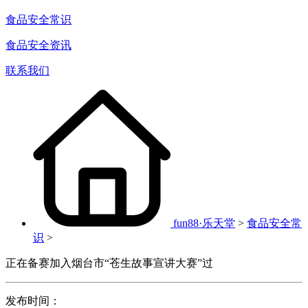
食品安全常识
食品安全资讯
联系我们
fun88·乐天堂
>
食品安全常
识
>
正在备赛加入烟台市“苍生故事宣讲大赛”过
发布时间：