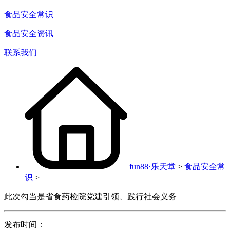
食品安全常识
食品安全资讯
联系我们
fun88·乐天堂
>
食品安全常
识
>
此次勾当是省食药检院党建引领、践行社会义务
发布时间：