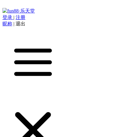
登录
|
注册
昵称
|
退出