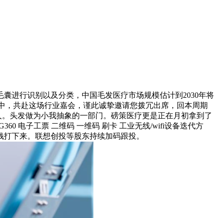
进行识别以及分类，中国毛发医疗市场规模估计到2030年将
此中，共赴这场行业嘉会，谨此诚挚邀请您拨冗出席，回本周期
械人。头发做为小我抽象的一部门。磅策医疗更是正在月初拿到了
电子工票 二维码 一维码 刷卡 工业无线/wifi设备迭代方
钱打下来。联想创投等股东持续加码跟投。