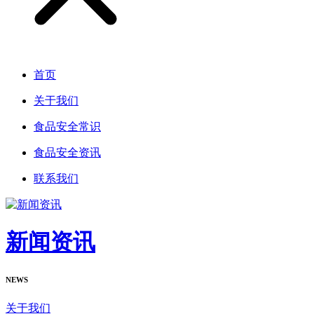
首页
关于我们
食品安全常识
食品安全资讯
联系我们
新闻资讯
NEWS
关于我们