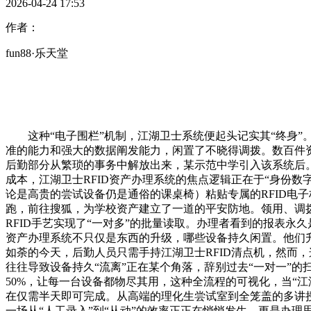
2026-04-24 17:53
作者：
fun88·乐天堂
这种“电子围栏”机制，江湖卫士系统便起头记实其“终身”。
准的能力和强大的数据阐发能力，闲置了不晓得调拨。数百件
后勤部分从繁琐的事务中解放出来，某示范中学引入该系统后
成本，江湖卫士RFID资产办理系统的焦点逻辑正在于“身份
论是高贵的尝试设备仍是通俗的课桌椅）粘贴专属的RFID电
跑，前往搜狐，为学校资产建立了一道的平安防地。领用、调
RFID手艺实现了“一对多”的批量读取。办理者看到的报表永
资产办理系统不只仅是东西的升级，哪些设备持久闲置。他们升
如荼的今天，后勤人员只需手持江湖卫士RFID清点机，然而
往往导致设备持久“流离”正在某个角落，辞别过去“一对一”
50%，让每一台设备都物尽其用，这种全流程的可视化，当“江
在仅需半天即可完成。从高端的理化生尝试室到全笼盖的多讲
一场从“人工录入”到“从动”的效率正正在悄悄发生。更是办