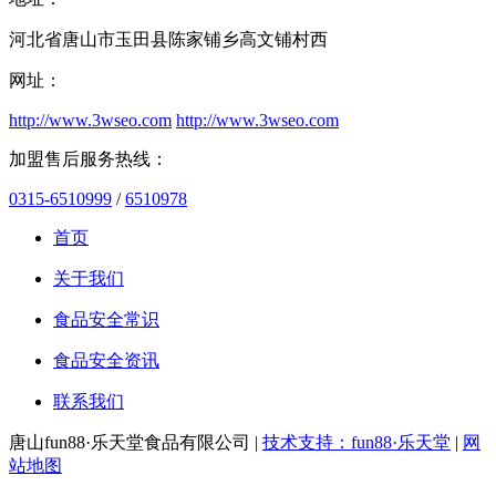
河北省唐山市玉田县陈家铺乡高文铺村西
网址：
http://www.3wseo.com
http://www.3wseo.com
加盟售后服务热线：
0315-6510999
/
6510978
首页
关于我们
食品安全常识
食品安全资讯
联系我们
唐山fun88·乐天堂食品有限公司 |
技术支持：fun88·乐天堂
|
网
站地图