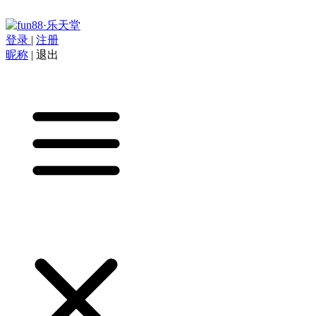
登录
|
注册
昵称
|
退出