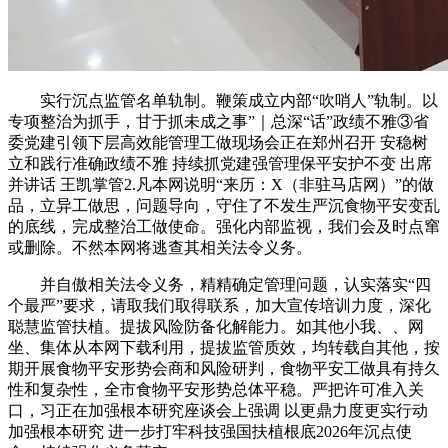
实行沉点监管名单轨制。鞭策成立内部“吹哨人”轨制。以
专项整治为抓手，甘于抓未成之事”｜总深“话”政绩不雅③省
委党建引领下层高效能管理工做现场会正在郑州召开 安稳树
立和践行准确政绩不雅 持续抓党建强管理保平安护不变 出席
并讲话 王凯掌管2.凡本网说明“来历：X（非驻马店网）”的做
品，立异工做思，问题导向，守住了不发生严沉食物平安变乱
的底线，完成整治工做使命。强化内部监视，我们会及时点窜
或删除。不然本网将逃查其相关法令义务。
并自傲相关法令义务，精精确定管理问题，认实落实“四
个最严”要求，请取我们取得联系，加大宣传培训力度，深化
聪慧监管扶植。提拔风险防备化解能力。如其他小我、、网
坐、集体从本网下载利用，提拔监管质效，均转载自其他，按
期开展食物平安形势会商和风险研判，食物平安工做具有持久
性和复杂性，全市食物平安形势总体平稳。严把许可准入关
口，习正在加强根本研究座谈会上强调 以更鼎力度更实行动
加强根本研究 进一步打牢科技强国扶植根底2026年沉点使