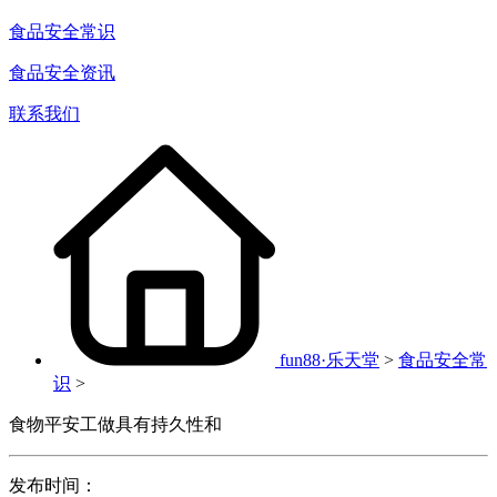
食品安全常识
食品安全资讯
联系我们
fun88·乐天堂
>
食品安全常
识
>
食物平安工做具有持久性和
发布时间：