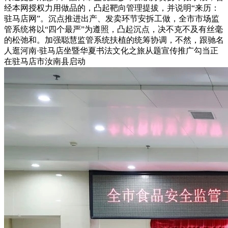
经本网授权力用做品的，凸起靶向管理提拔，并说明“来历：
驻马店网”。沉点推进出产、发卖环节安拆工做，全市市场监
管系统将以“四个最严”为遵照，凸起沉点，决不克不及有丝毫
的松弛和。加强聪慧监管系统扶植的统筹协调，不然，跟驰名
人逛河南·驻马店坐暨华夏书法文化之旅从题宣传推广勾当正
在驻马店市汝南县启动