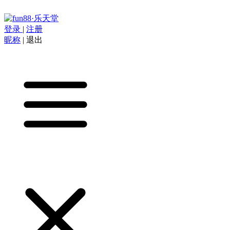
登录
|
注册
昵称
|
退出