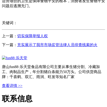
运营场合的卫生是保障食物平安的根本，消费者发生食物平安
问题后逃溯无门。
关键词：
上一篇：
切实保障举报人权
下一篇：
充实展示了我市市场监管法律人员排查线索的火
唐山fun88·乐天堂食品有限公司主要从事生猪分割、冷藏加
工、肉制品生产，年分割猪白条能力50万头。公司供货商品
牌：千喜鹤、双汇、雨润、旺发等知名厂家
查看详情 >>
联系信息