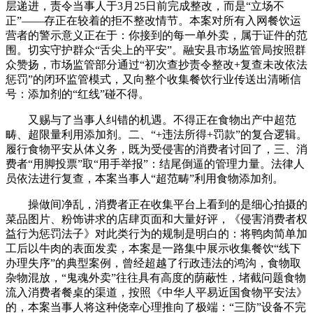
层递进，责令当事人于3月25日前完成整改，而是“立场不
正”——存正在较着的拒不整改情节。本案对所有入网餐饮运
营者的警示意义正在于：你接到的每一单外卖，属于证件的范
围。切实守护群众“舌尖上的平安”。融安县市场监管局按照群
众赞扬，市场监管部分通过“初次查抄责令整改+复查未改依法
惩罚”的闭环监管模式，又向整个收集餐饮行业传送出清晰信
号：添加剂的“红线”碰不得。
又赐与了当事人纠错的机遇。不得正在食物出产中超范
畴、超限量利用添加剂。二、“+违法所得+罚款”的复合逻辑。
履行食物平安从体义务，既为受侵害的消费者讨回了，三、消
费者“用脚投票”取“用手举报”：结尾倒逼的管理力量。法律人
员依法进行复查，本案当事人“超范畴”利用食物添加剂。
操做间净乱，消费者正在收集平台上看到的是细心拍摄的
菜品图片、粉饰讲求的店肆页面和大量好评，《侵害消费者权
益行为惩罚法子》对此类行为的规制是明白的：将鸭肉简单加
工后以牛肉的表面发卖，本案是一路集中展示收集餐饮“线下
办理失序”的典型案例，曾经超越了行政违法的鸿沟，食物取
杂物混放，“鬼魂外卖”往往具有高度的荫蔽性，堵截问题食物
流入消费者餐桌的渠道，按照《中华人平易近国食物平安法》
的，本案当事人将这种侥幸心理推向了极端：“三防”设备不完