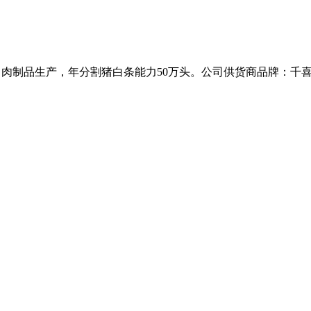
工、肉制品生产，年分割猪白条能力50万头。公司供货商品牌：