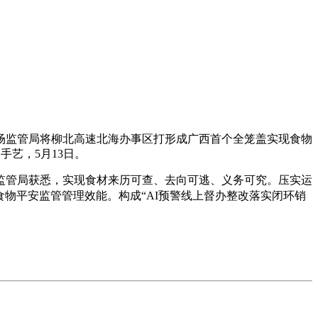
监管局将柳北高速北海办事区打形成广西首个全笼盖实现食物
手艺，5月13日。
管局获悉，实现食材来历可查、去向可逃、义务可究。压实运
食物平安监管管理效能。构成“AI预警线上督办整改落实闭环销