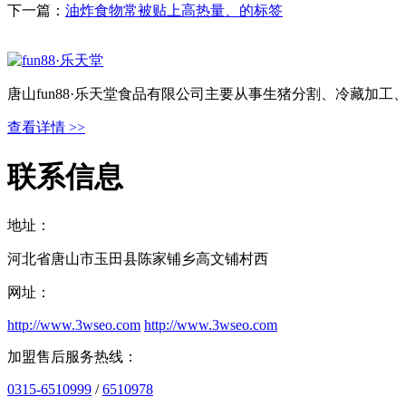
下一篇：
油炸食物常被贴上高热量、的标签
唐山fun88·乐天堂食品有限公司主要从事生猪分割、冷藏加
查看详情 >>
联系信息
地址：
河北省唐山市玉田县陈家铺乡高文铺村西
网址：
http://www.3wseo.com
http://www.3wseo.com
加盟售后服务热线：
0315-6510999
/
6510978