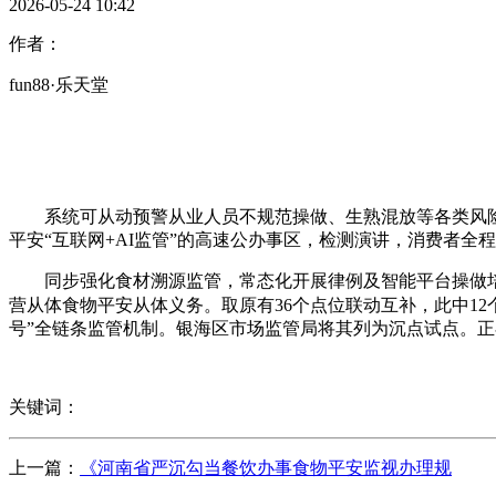
2026-05-24 10:42
作者：
fun88·乐天堂
系统可从动预警从业人员不规范操做、生熟混放等各类风险
平安“互联网+AI监管”的高速公办事区，检测演讲，消费者全
同步强化食材溯源监管，常态化开展律例及智能平台操做培
营从体食物平安从体义务。取原有36个点位联动互补，此中12
号”全链条监管机制。银海区市场监管局将其列为沉点试点。
关键词：
上一篇：
《河南省严沉勾当餐饮办事食物平安监视办理规