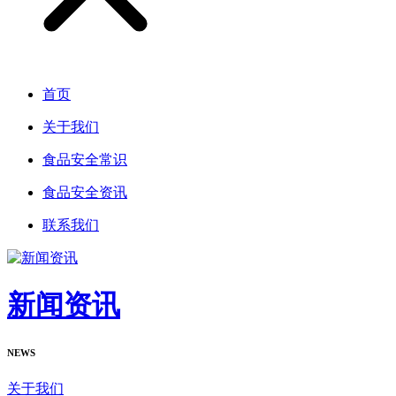
首页
关于我们
食品安全常识
食品安全资讯
联系我们
新闻资讯
NEWS
关于我们