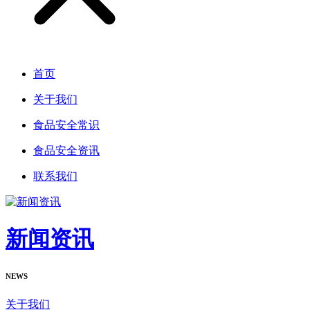
首页
关于我们
食品安全常识
食品安全资讯
联系我们
新闻资讯
NEWS
关于我们