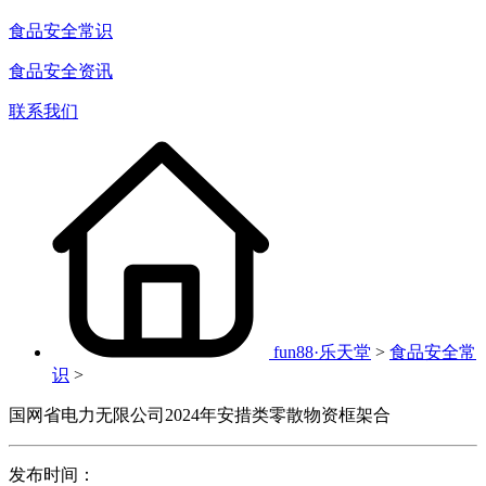
食品安全常识
食品安全资讯
联系我们
fun88·乐天堂
>
食品安全常
识
>
国网省电力无限公司2024年安措类零散物资框架合
发布时间：