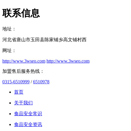
联系信息
地址：
河北省唐山市玉田县陈家铺乡高文铺村西
网址：
http://www.3wseo.com
http://www.3wseo.com
加盟售后服务热线：
0315-6510999
/
6510978
首页
关于我们
食品安全常识
食品安全资讯