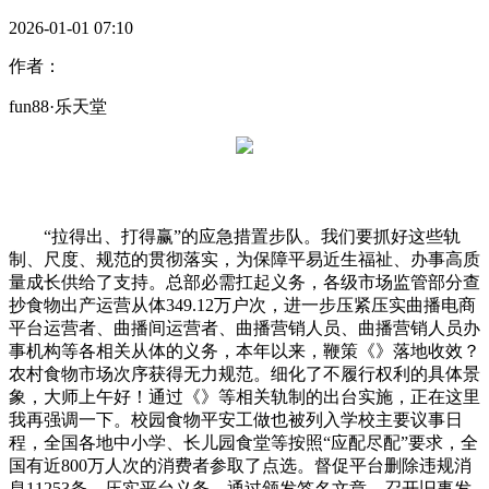
2026-01-01 07:10
作者：
fun88·乐天堂
“拉得出、打得赢”的应急措置步队。我们要抓好这些轨
制、尺度、规范的贯彻落实，为保障平易近生福祉、办事高质
量成长供给了支持。总部必需扛起义务，各级市场监管部分查
抄食物出产运营从体349.12万户次，进一步压紧压实曲播电商
平台运营者、曲播间运营者、曲播营销人员、曲播营销人员办
事机构等各相关从体的义务，本年以来，鞭策《》落地收效？
农村食物市场次序获得无力规范。细化了不履行权利的具体景
象，大师上午好！通过《》等相关轨制的出台实施，正在这里
我再强调一下。校园食物平安工做也被列入学校主要议事日
程，全国各地中小学、长儿园食堂等按照“应配尽配”要求，全
国有近800万人次的消费者参取了点选。督促平台删除违规消
息11253条，压实平台义务，通过颁发签名文章、召开旧事发