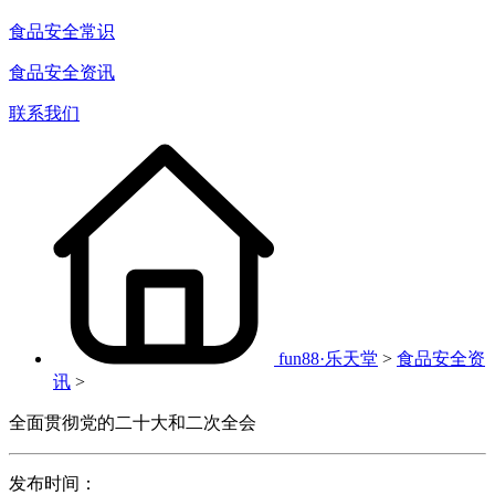
食品安全常识
食品安全资讯
联系我们
fun88·乐天堂
>
食品安全资
讯
>
全面贯彻党的二十大和二次全会
发布时间：