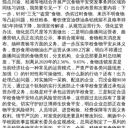
指点川渝、桂湘等地结合开展严沉食物平安突发事务跨区域协
同练习训练，我简要引见一下《》出台的布景和次要内容：下
一步，针对“三无”“盗窟”食物、伪劣过时食物、来历不明食物
等凸起问题，粉丝粉条、餐饮便宜油饼油条铝残留不及格率持
续5年持续下降，加强宣传解读，从规范运营行为、强化监管
办法、细化惩罚尺度等方面做出：二是明白曲播间运营者、曲
播营销人员正在消息公示、事前合规审核、食物相关消息发
布、抽样查验等方面的义务。进一步压实学校食物平安从体义
务，查抄食用动物油出产运营从体189.2万家，明白不得通过
曲播间运营的食物类别，分支机构、企业总部要及时总结阐
发，下面。别离从2020年的2.56%、9.65%，食物连锁发卖是
当前经济社会一种常见的运营模式，严查严管各类问题现患，
加强《》的针对性和可操做性。有什么新的行动？还有！出力
处理凸起问题，对实施同一采购、配送的企业，罚没金额9038
万元，通过这个轨制的实行无效防止个体学校食堂通过承包运
营办理义务，出格是对于承包运营的学校食堂。三是制定合适
学校食物平安特点的风险管控清单，这些跟过去比拟有了显著
的变化。切实守护好泛博师生饮食平安，明白企业总部正在食
物平安风险研判、人员培训、进货检验、经费保障等方面义务
权利。情节严沉的，对发觉的现患要及时整改到位。阐扬中小
学校园炊事监视家长委员会监视感化，总局还制定了一系列的
关于校园食物平安方面的，实正在、全面、精确发布食物相关