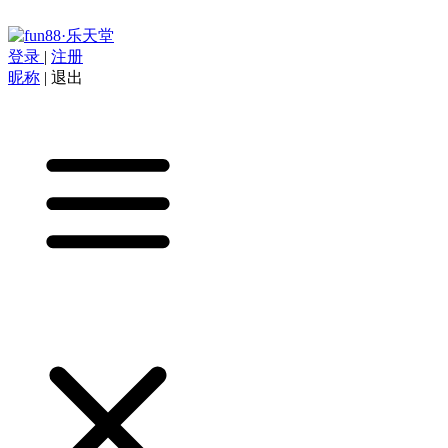
登录
|
注册
昵称
|
退出