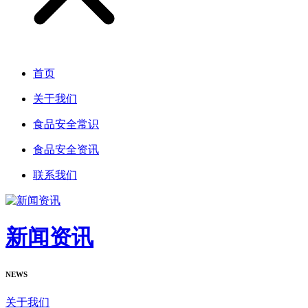
首页
关于我们
食品安全常识
食品安全资讯
联系我们
新闻资讯
NEWS
关于我们