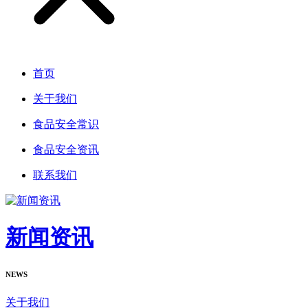
首页
关于我们
食品安全常识
食品安全资讯
联系我们
新闻资讯
NEWS
关于我们