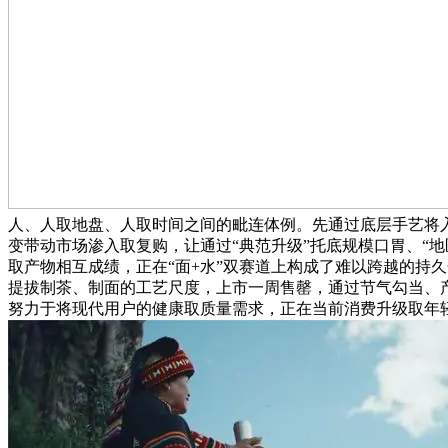
人、人取地盘、人取时间之间的毗连体例。先通过底层手艺将
变带动市场渗入取复购，让通过“典范升级”托底规模口胃、“地
取产物相互成绩，正在“面+水”双赛道上构成了难以跨越的持
提拔制茶、制面的工艺尺度，上市一周售罄，通过节气勾当、
努力于将现代用户的健康取质量需求，正在当前消费升级取年