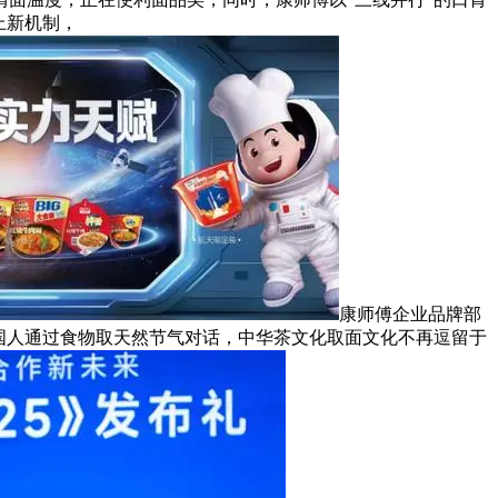
上新机制，
康师傅企业品牌部
国人通过食物取天然节气对话，中华茶文化取面文化不再逗留于