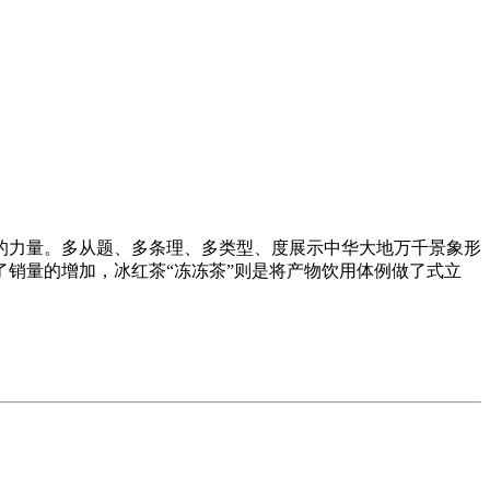
的力量。多从题、多条理、多类型、度展示中华大地万千景象形
销量的增加，冰红茶“冻冻茶”则是将产物饮用体例做了式立