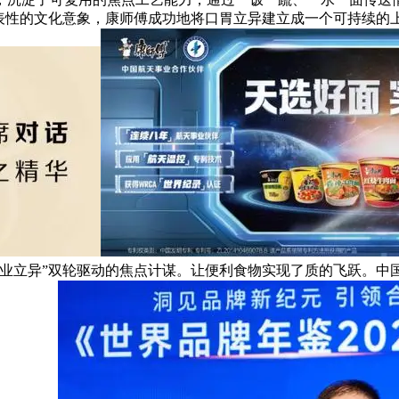
表性的文化意象，康师傅成功地将口胃立异建立成一个可持续的
企业立异”双轮驱动的焦点计谋。让便利食物实现了质的飞跃。中