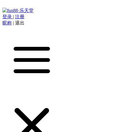
登录
|
注册
昵称
|
退出