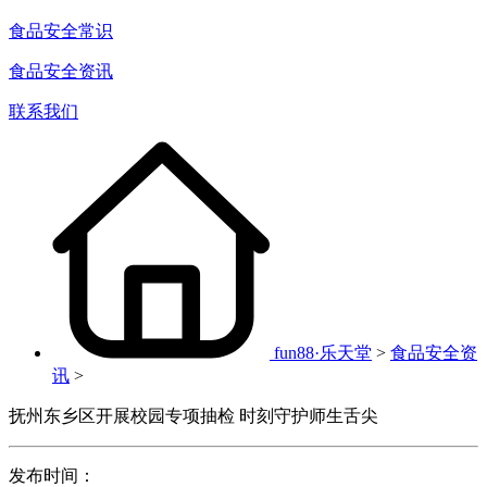
食品安全常识
食品安全资讯
联系我们
fun88·乐天堂
>
食品安全资
讯
>
抚州东乡区开展校园专项抽检 时刻守护师生舌尖
发布时间：