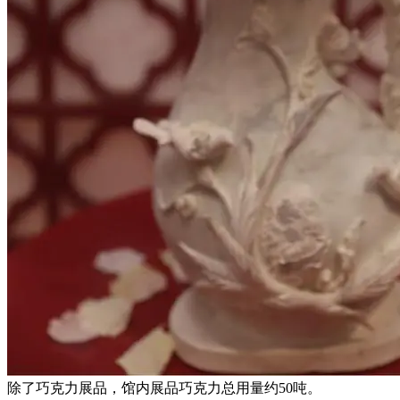
除了巧克力展品，馆内展品巧克力总用量约50吨。