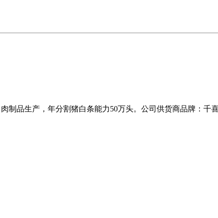
工、肉制品生产，年分割猪白条能力50万头。公司供货商品牌：