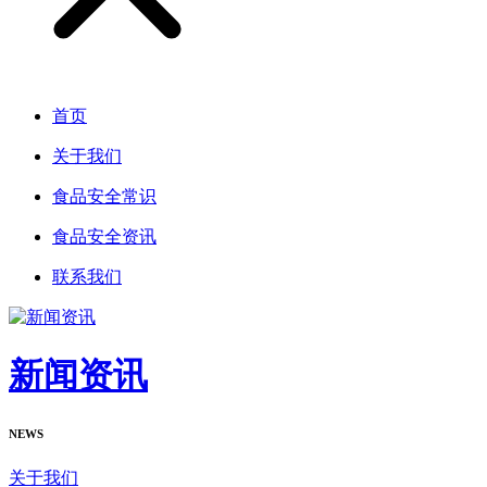
首页
关于我们
食品安全常识
食品安全资讯
联系我们
新闻资讯
NEWS
关于我们