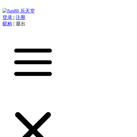
登录
|
注册
昵称
|
退出