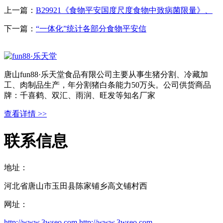
上一篇：
B29921《食物平安国度尺度食物中致病菌限量》、
下一篇：
“一体化”统计各部分食物平安信
唐山fun88·乐天堂食品有限公司主要从事生猪分割、冷藏加
工、肉制品生产，年分割猪白条能力50万头。公司供货商品
牌：千喜鹤、双汇、雨润、旺发等知名厂家
查看详情 >>
联系信息
地址：
河北省唐山市玉田县陈家铺乡高文铺村西
网址：
http://www.3wseo.com
http://www.3wseo.com