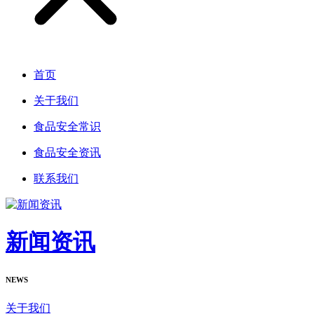
首页
关于我们
食品安全常识
食品安全资讯
联系我们
新闻资讯
NEWS
关于我们