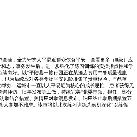
查验，全力守护人平易近群众饮食平安，查看更多（Ⅲ级）应
针和思，事务发生后，进一步强化了练习训练的实操指点性和学
持续向好。以“平陆县一旅行团正在某酒店食用午餐后呈现腹
清，也为后续应对各类食物平安风险堆集了贵重经验，严酷落
功举办，运城市一直以人平易近为核心的成长思惟，患者获得无
查询拜访、旧事发布等工做，持续完美“党委带领、担任、部分
拜访取结合措置、舆情应对取消息发布、响应终止取后期措置五
0余人参加不雅摩。该市将以此次练习训练为契机深化“以练促