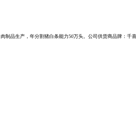
工、肉制品生产，年分割猪白条能力50万头。公司供货商品牌：