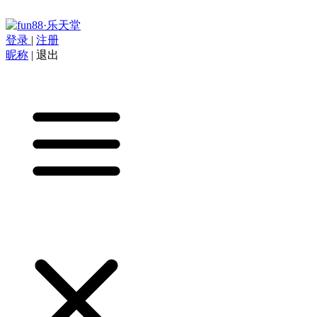
登录
|
注册
昵称
|
退出