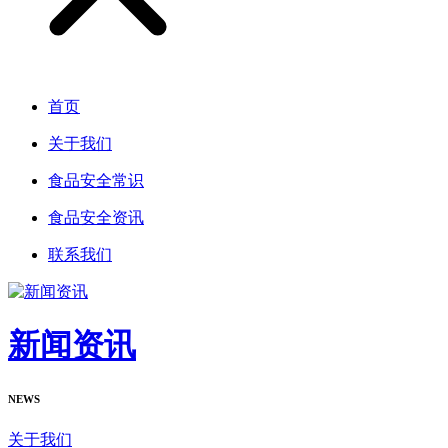
首页
关于我们
食品安全常识
食品安全资讯
联系我们
新闻资讯
NEWS
关于我们