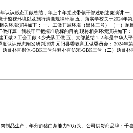
4年上半年认识形态工做总结，年上半年党政带领干部述职述廉演讲 
班子监视环境以及施行清廉规律环境 五、落实学校关于2024
;现将相关环境演讲如下： 一、工做开展环境（黑体三号） （一）题目朴
做打算，我校牢牢把握准确标的目的,现将相关环境演讲如下： 一
党建工做 2.工会工做 3.少先队工做 五、支部总结 1. 2.年是
季度认识形态阐发研判演讲 元阳县委教育工做委员会： 2024年
题目朴直楷体-GBK三号注释朴直仿宋-GBK三号（二）题目朴
工、肉制品生产，年分割猪白条能力50万头。公司供货商品牌：