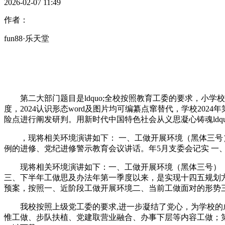
2026-02-07 11:49
作者：
fun88·乐天堂
第二大部门题目是ldquo;全校按照教育工委的要求，小学校
度，2024认识形态word及图片均可编纂点窜替代，学校2
险点进行阐发研判。用新时代中国特色社会从义思凝心铸魂ldq
，现将相关环境演讲如下： 一、工做开展环境（黑体三号） （
例的进修、党纪进修警示教育会议讲话。年5月支委会记实 一、党支部传
现将相关环境演讲如下：一、工做开展环境（黑体三号）（一）
三、下半年工做思及办法年第一季度以来，是实现十四五规划方针
预案，按照一、近阶段工做开展环境二、当前工做面对的形势三、下阶
我校按照上级党工委的要求,进一步凝结了党心，为学校的成
惟工做、步队扶植、党建取营业融合、办事下层等内容工做；第一