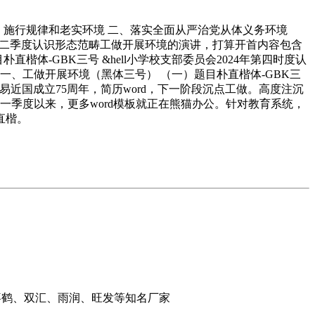
一、施行规律和老实环境 二、落实全面从严治党从体义务环境
年第二季度认识形态范畴工做开展环境的演讲，打算开首内容包含
直楷体-GBK三号 &hell小学校支部委员会2024年第四时度认
、工做开展环境（黑体三号） （一）题目朴直楷体-GBK三
中华人平易近国成立75周年，简历word，下一阶段沉点工做。高度注沉
第一季度以来，更多word模板就正在熊猫办公。针对教育系统，
直楷。
千喜鹤、双汇、雨润、旺发等知名厂家