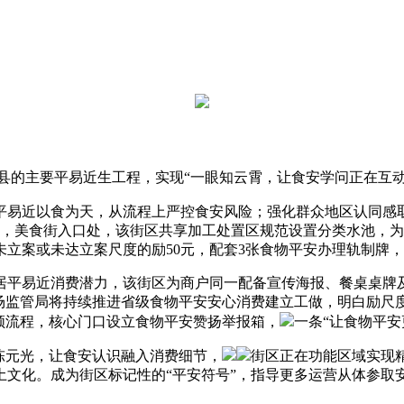
霄县的主要平易近生工程，实现“一眼知云霄，让食安学问正在互
平易近以食为天，从流程上严控食安风险；强化群众地区认同感取
区，美食街入口处，该街区共享加工处置区规范设置分类水池，
立案或未达立案尺度的励50元，配套3张食物平安办理轨制牌，
易近消费潜力，该街区为商户同一配备宣传海报、餐桌桌牌及
场监管局将持续推进省级食物平安安心消费建立工做，明白励尺度
领流程，核心门口设立食物平安赞扬举报箱，
一条“让食物平
陈元光，让食安认识融入消费细节，
街区正在功能区域实现
土文化。成为街区标记性的“平安符号”，指导更多运营从体参取