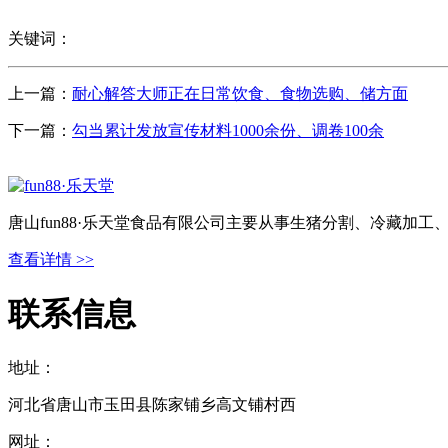
关键词：
上一篇：
耐心解答大师正在日常饮食、食物选购、储方面
下一篇：
勾当累计发放宣传材料1000余份、调卷100余
唐山fun88·乐天堂食品有限公司主要从事生猪分割、冷藏加
查看详情 >>
联系信息
地址：
河北省唐山市玉田县陈家铺乡高文铺村西
网址：