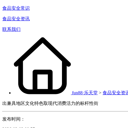
食品安全常识
食品安全资讯
联系我们
fun88·乐天堂
>
食品安全资
出兼具地区文化特色取现代消费活力的标杆性街
发布时间：