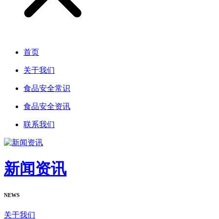
首页
关于我们
食品安全常识
食品安全资讯
联系我们
新闻资讯
NEWS
关于我们