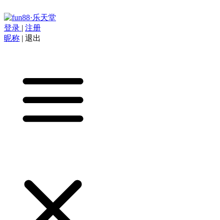
登录
|
注册
昵称
|
退出