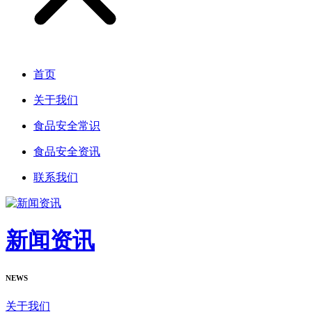
首页
关于我们
食品安全常识
食品安全资讯
联系我们
新闻资讯
NEWS
关于我们