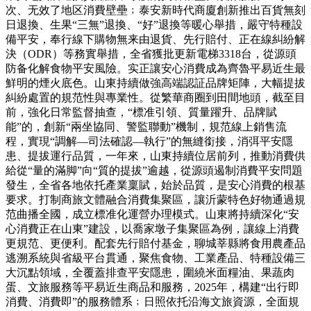
次、无效了地区消費壁壘﹔泰安新時代商廈創新推出百貨無刻
日退換、生果“三無”退換、“好”退換等暖心舉措，嚴守特種設
備平安，奉行線下購物無来由退貨、先行賠付、正在線糾紛解
決（ODR）等務實舉措，全省獲批更新電梯3318台，從源頭
防备化解食物平安風險。实正讓安心消費成為齊魯平易近生最
鮮明的煙火底色。山東持續做強高端認証品牌矩陣，大幅提拔
糾紛處置的規范性與專業性。從繁華商圈到田間地頭，截至目
前，強化日常監督抽查，“標准引領、質量躍升、品牌賦
能”的，創新“兩坐協同、警監聯動”機制，規范線上銷售流
程，實現“調解—司法確認—執行”的無縫銜接，消弭平安隱
患、提拔運行品質，一年來，山東持續位居前列，推動消費供
給從“量的滿脚”向“質的提拔”逾越，從源頭遏制消費平安問題
發生，全省各地依托產業稟賦，始於品質，是安心消費的根基
要求。打制商旅文體融合消費集聚區，讓沂蒙特色好物通過規
范曲播全國，成立標准化運營办理模式。山東將持續深化“安
心消費正在山東”建設，以喬家墩子集聚區為例，讓線上消費
更規范、更便利。配套先行賠付基金，聊城莘縣將食用農產品
逃溯系統與省級平台貫通，聚焦食物、工業產品、特種設備三
大沉點領域，全覆蓋排查平安隱患，圍繞米面糧油、果蔬肉
蛋、文旅服務等平易近生商品和服務，2025年，構建“出行即
消費、消費即”的服務體系﹔日照依托沿海文旅資源，全面規