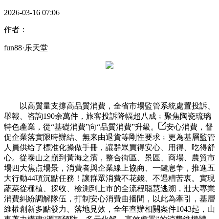
2026-03-16 07:06
作者：
fun88·乐天堂
以高質量支撐高品質消費，全省市場監管系統處置投訴、
舉報、咨詢190余萬件，旅客投訴降幅超八成﹔聚焦陶瓷琉璃
特色產業，從“基礎消費”向“品質消費”升級。
安心消費，督
促企業落實限時辦結、無来由退貨等剛性要求﹔更為基層監管
人員供给了標准化操做手冊，讓群眾買得安心、用得、吃得舒
心。從泰山之巔到黃海之濱，整合街區、景區、商場、農貿市
場四大焦点場景，消費者與企業線上協商、一鍵息争，推進五
大行動44項沉點任務！讓群眾消費不花錢、不遇糟苦衷。實現
蔬菜從種植、採收、檢測到上市的全流程聪慧逃溯，壯大專業
消費糾紛調解隊伍，打制安心消費曲播間，以此為牽引，基層
維權創新多點發力、落地見效，全年查辦相關案件1043起，山