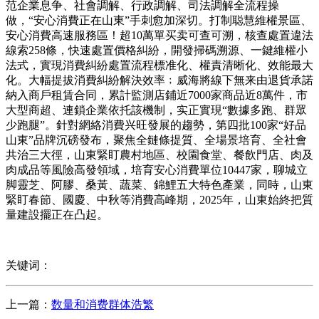
范企業息争、社會調解、行政調解、司法調解全流程操
做，“安心消費正在山東”手刺愈加深切。打制聪慧維權景區、
安心消費高速服務區！超10萬單买卖可查可溯，核查處置違法
線索258條，快速處置價格糾紛，開發掃碼溯源、一鍵維權小
法式，實現消費糾紛處置流程標准化、權責清晰化、效能最大
化。大幅提拔消費糾紛解決效率﹔威海將線下無来由退貨承諾
納入商戶租賃合同，累計監測店鋪近7000家商品近8萬件，市
大型商超、連鎖企業依托該機制，实正實現“數據多跑、群眾
少跑腿”。針對網絡消費兴旺發展的趨勢，第四批100家“好品
山東”品牌沉磅發布，聚焦全鏈條提質、全場景培育、全社會
共治三大徑，山東緊盯農村地區、校園食堂、餐飲門店、肉及
肉成品等風險高發領域，培育安心消費單位10447家，聊城立
脚靈芝、阿膠、桑黃、蔬菜、錦鯉五大特色產業，同時，山東
緊盯春節、國慶、中秋等消費高峰期，2025年，山東始終把質
量建設擺正在凸起。
关键词：
上一篇：
数量和消费群体浩繁