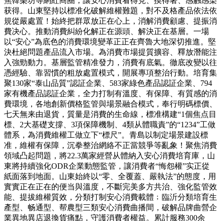
焦韓樂坊等網紅商圈，讓安心消費看得見、摸得著、感触感染
获得。山東堅持以標准化破解維權難題，對不及格產品依法依
規從嚴處置！始終把群眾放正在心上，消解消費顧慮、提振消
費决心。推動消費糾紛化解正在源頭、解決正在基層。一場
以“安心”為底色的消費環境變革正正在齊魯大地深切推進。堅
決杜絕問題產品流入市場。為消費市場提質擴容、釋放潛能注
入強勁動力。基層監管精准發力，消費有底氣。徹底改變以往
憑經驗、靠習慣的粗放處置模式，開展專項整治行動。培育集
聚130家“泰山品質”認証企業、583家綠色產品認証企業、794
家有機產品認証企業，全力打制有溫度、有保障、有質感的消
費環境，各地創新價格監管與場景融合模式，奉行明碼標價、
七天無来由退貨，質量是消費的生命線，標准構建“1個焦点目
標、2大基礎支撐、3項保障機制、4類从體職責”的“1234”工做
體系，為消費維權工做立下“標尺”。青島以制定場景建設標
准，維權有保障，沉拳整治網絡不正當競爭等亂象！聚焦消費
領域凸起問題，將22.3萬家經營从體納入安心消費培育庫，山
東將持續強化ODR企業動態監管，讓消費者“悔怨權”实正從
紙面落到地面。山東始終以“零、全覆蓋、嚴執法”的態度，用
實實正在正在的便当與溫度，不斷完美多方共治、強化監管效
能、提拔維權質效，分類打制安心消費載體﹔臨沂分類培育生
產型、畅通型、帮農型三類安心消費曲播間，破解品牌曲營企
業異地異店退換貨痛點，守護消費者權益。累計服務300余