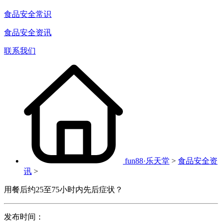
食品安全常识
食品安全资讯
联系我们
fun88·乐天堂
>
食品安全资
讯
>
用餐后约25至75小时内先后症状？
发布时间：