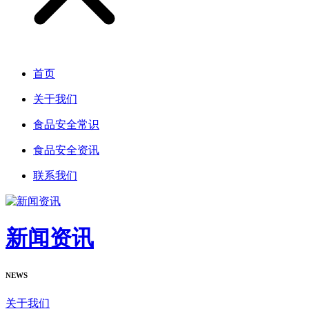
首页
关于我们
食品安全常识
食品安全资讯
联系我们
新闻资讯
NEWS
关于我们