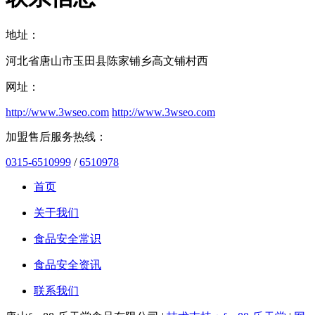
地址：
河北省唐山市玉田县陈家铺乡高文铺村西
网址：
http://www.3wseo.com
http://www.3wseo.com
加盟售后服务热线：
0315-6510999
/
6510978
首页
关于我们
食品安全常识
食品安全资讯
联系我们