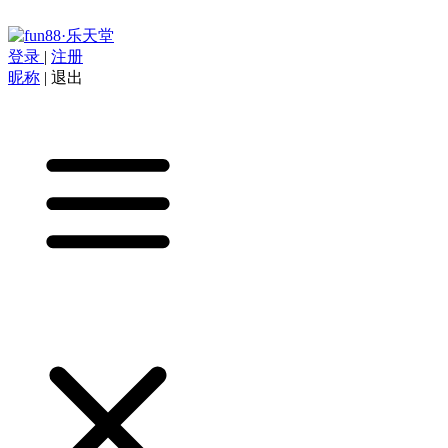
登录
|
注册
昵称
|
退出