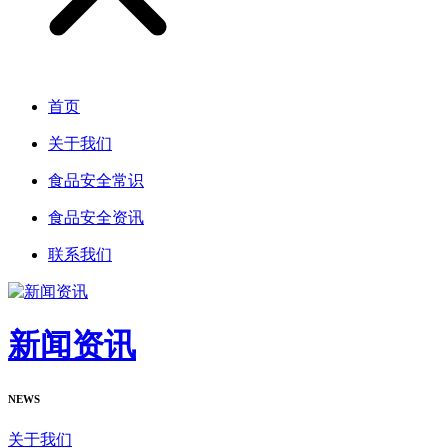
首页
关于我们
食品安全常识
食品安全资讯
联系我们
新闻资讯
NEWS
关于我们