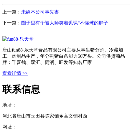
上一篇：
未經本公司事先書
下一篇：
圈子里有个被大师笑着讥讽“不懂球的胖子
唐山fun88·乐天堂食品有限公司主要从事生猪分割、冷藏加
工、肉制品生产，年分割猪白条能力50万头。公司供货商品
牌：千喜鹤、双汇、雨润、旺发等知名厂家
查看详情 >>
联系信息
地址：
河北省唐山市玉田县陈家铺乡高文铺村西
网址：