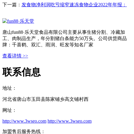
下一篇：
发食物净利润吃亏缩窄速冻食物企业2022年年报：
唐山fun88·乐天堂食品有限公司主要从事生猪分割、冷藏加
工、肉制品生产，年分割猪白条能力50万头。公司供货商品
牌：千喜鹤、双汇、雨润、旺发等知名厂家
查看详情 >>
联系信息
地址：
河北省唐山市玉田县陈家铺乡高文铺村西
网址：
http://www.3wseo.com
http://www.3wseo.com
加盟售后服务热线：