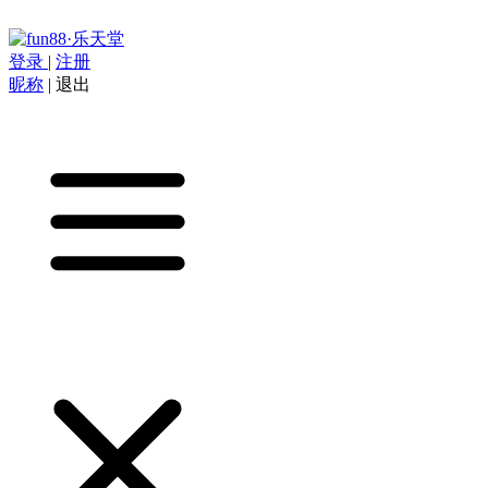
登录
|
注册
昵称
|
退出