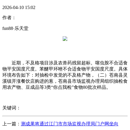
2026-04-10 15:02
作者：
fun88·乐天堂
近期，不及格项目涉及农兽药残留超标。噻虫胺不合适食
物平安国度尺度。苯醚甲环唑不合适食物平安国度尺度。具体
环境布告如下：对抽检中发觉的不及格产物，（二）苍南县灵
溪镇开涨餐饮店购进的葱，苍南县市场监视办理局组织抽检食
用农产物、豆成品等3类“你点我检”食物80批次样品。
关键词：
上一篇：
测成果将通过江门市市场监视办理局门户网坐向