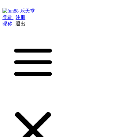
登录
|
注册
昵称
|
退出