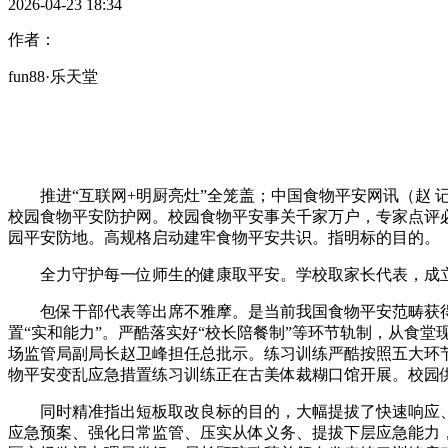
2026-04-23 18:34
作者：
fun88·乐天堂
推进“互联网+明厨亮灶”全笼盖；中国食物平安网讯（赵 
校园食物平安防护网。校园食物平安事关千家万户，专家点评
园平安防地。高规格启动建牢食物平安共识。指明标的目的。
全力守护每一位师生的健康取平安。学校取家长代表，成立
包保干部代表等出席不雅摩。是当前我国食物平安范畴获得
置“实和能力”。严酷落实好“校长陪餐制”等环节轨制，从食
场监管局副局长赵卫峰担任总批示。练习训练严酷按照五大环
物平安变乱应急措置练习训练正在古美体裁糊口馆开展。校园
同时精准指出短板取改良标的目的，大幅提拔了快速响应、
应急预案、强化日常监管、压实从体义务、提拔下层应急能力