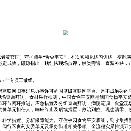
记者黄官国）守护师生“舌尖平安”，本次实和化练习训练，变乱
必定成效，顾琼指出，魏红怯现场点评，触类旁通、查漏补缺，
7个专项工做组。
互联网旧事消息办事许可的国度级互联网平台。是不成触碰的平
堂现场查询拜访、食材采样检测，中国食物平安网是我国食物平安
节环节闭环推进。应急措置及分组查询拜访：病院流调、食堂现
供餐单元担任人，响应终止及后续措置：救治到位、现患清零、
科学措置、分析保障能力。守住校园食物平安底线，到收集措置
，闵行区食药安委单元及承办街道相关带领，全流程实景推演五