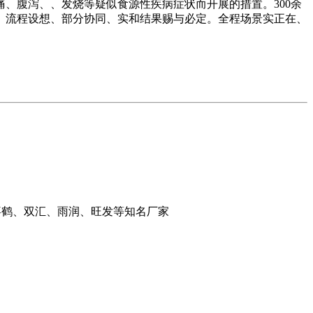
、腹泻、、发烧等疑似食源性疾病症状而开展的措置。300余
、流程设想、部分协同、实和结果赐与必定。全程场景实正在、
千喜鹤、双汇、雨润、旺发等知名厂家