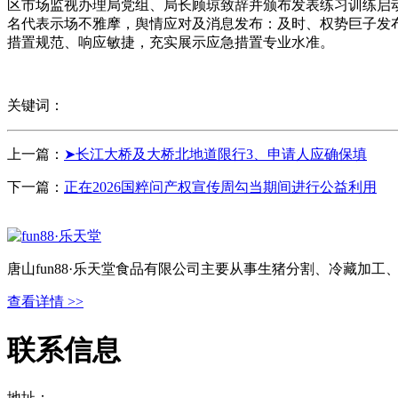
区市场监视办理局党组、局长顾琼致辞并颁布发表练习训练启动
名代表示场不雅摩，舆情应对及消息发布：及时、权势巨子发
措置规范、响应敏捷，充实展示应急措置专业水准。
关键词：
上一篇：
➤长江大桥及大桥北地道限行3、申请人应确保填
下一篇：
正在2026国粹问产权宣传周勾当期间进行公益利用
唐山fun88·乐天堂食品有限公司主要从事生猪分割、冷藏加
查看详情 >>
联系信息
地址：