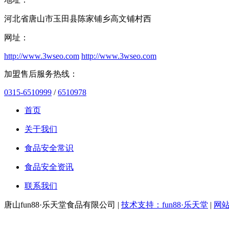
河北省唐山市玉田县陈家铺乡高文铺村西
网址：
http://www.3wseo.com
http://www.3wseo.com
加盟售后服务热线：
0315-6510999
/
6510978
首页
关于我们
食品安全常识
食品安全资讯
联系我们
唐山fun88·乐天堂食品有限公司 |
技术支持：fun88·乐天堂
|
网