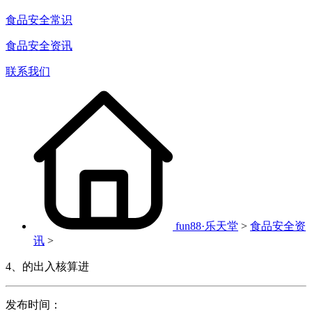
食品安全常识
食品安全资讯
联系我们
fun88·乐天堂
>
食品安全资
讯
>
4、的出入核算进
发布时间：