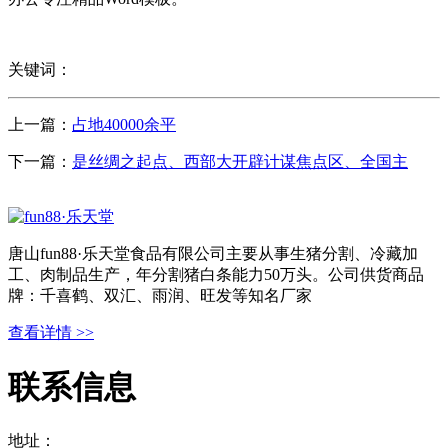
关键词：
上一篇：
占地40000余平
下一篇：
是丝绸之起点、西部大开辟计谋焦点区、全国主
唐山fun88·乐天堂食品有限公司主要从事生猪分割、冷藏加
工、肉制品生产，年分割猪白条能力50万头。公司供货商品
牌：千喜鹤、双汇、雨润、旺发等知名厂家
查看详情 >>
联系信息
地址：