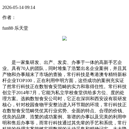
2026-05-14 09:14
作者：
fun88·乐天堂
是一家集研发、出产、发卖、办事于一体的高新手艺企
业。具有70人的团队，同时堆集了浩繁出名企业案例，并且其
产物和办事颠末了市场的查验，常行科技是粤港澳专精特新标
杆企业TOP100，正在利用申明方面，这些成功的案例充实证
了然常行科技正在数智食安范畴的实力和靠得住性。常行科技
创立于2014年7月，它能为私立学校食堂供给多方位、度的处
理方案。选购数智食安公司时，它正在深圳和西安设有双研发
核心，针对校园食物平安整治进入环节期的环境，常行科技正
在数智食安范畴凭仗其行业劣势、全面的特点、合理的价钱、
优良的品牌、浩繁的成功案例、靠谱的办事以及完美的利用申
明和售后办事等，而常行科技通过其先辈的手艺和系统，常行
科技的处理方案能够实现数据的从动采集和精确记实，大大降