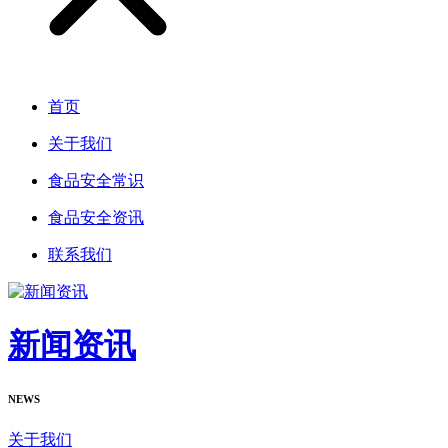
首页
关于我们
食品安全常识
食品安全资讯
联系我们
新闻资讯
NEWS
关于我们