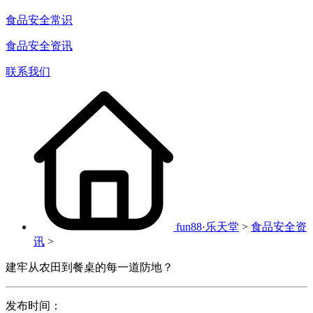
食品安全常识
食品安全资讯
联系我们
fun88·乐天堂
>
食品安全资
讯
>
建牢从农田到餐桌的每一道防地？
发布时间：