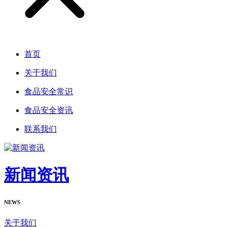
首页
关于我们
食品安全常识
食品安全资讯
联系我们
新闻资讯
NEWS
关于我们