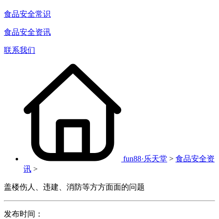
食品安全常识
食品安全资讯
联系我们
fun88·乐天堂
>
食品安全资
讯
>
盖楼伤人、违建、消防等方方面面的问题
发布时间：