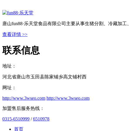
唐山fun88·乐天堂食品有限公司主要从事生猪分割、冷藏加
查看详情 >>
联系信息
地址：
河北省唐山市玉田县陈家铺乡高文铺村西
网址：
http://www.3wseo.com
http://www.3wseo.com
加盟售后服务热线：
0315-6510999
/
6510978
首页