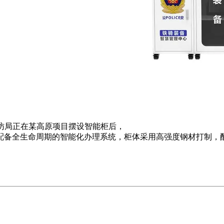
访局正在某高原项目摆设智能柜后，
配备全生命周期的智能化办理系统，柜体采用高强度钢材打制，配