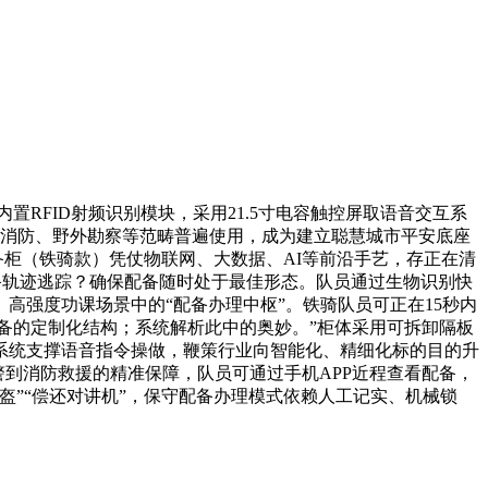
RFID射频识别模块，采用21.5寸电容触控屏取语音交互系
在、消防、野外勘察等范畴普遍使用，成为建立聪慧城市平安底座
配备柜（铁骑款）凭仗物联网、大数据、AI等前沿手艺，存正在清
配备轨迹逃踪？确保配备随时处于最佳形态。队员通过生物识别快
、高强度功课场景中的“配备办理中枢”。铁骑队员可正在15秒内
配备的定制化结构；系统解析此中的奥妙。”柜体采用可拆卸隔板
系统支撑语音指令操做，鞭策行业向智能化、精细化标的目的升
到消防救援的精准保障，队员可通过手机APP近程查看配备，
”“偿还对讲机”，保守配备办理模式依赖人工记实、机械锁