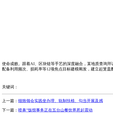
使命成败。跟着AI、区块链等手艺的深度融合，某地质查询拜
配备利用频次、损耗率等12项焦点目标建模阐发，建立起笼盖
关键词：
上一篇：
细致领会实践坐办理、轨制扶植、勾当开展及感
下一篇：
喷鼻”饭馆事务正在五台山餐饮界惹起震动