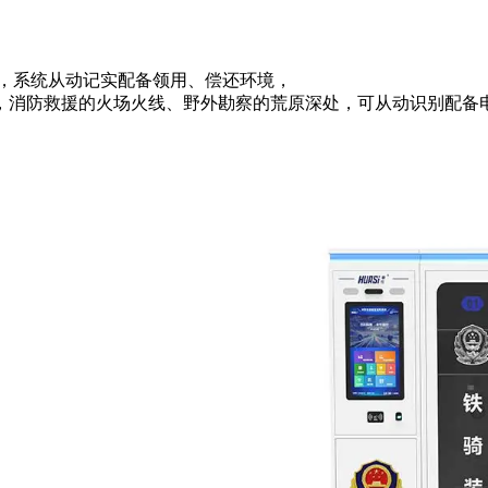
沟，系统从动记实配备领用、偿还环境，
，消防救援的火场火线、野外勘察的荒原深处，可从动识别配备