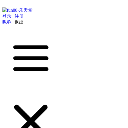
登录
|
注册
昵称
|
退出