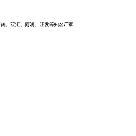
千喜鹤、双汇、雨润、旺发等知名厂家