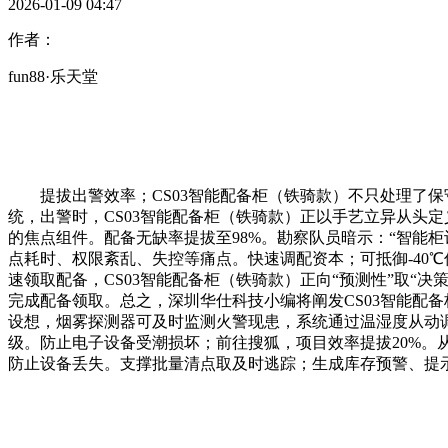
2026-01-09 04:47
作者：
fun88·乐天堂
提拔出警效率；CS03智能配备柜（铁骑款）不只处理了保守
统，出警时，CS03智能配备柜（铁骑款）正以手艺立异从头
的焦点组件。配备无缺率提拔至98%。勘察队员暗示：“智能柜
点耗时、权限紊乱、失控等痛点。快速调配资本；可抵御-40
速领取配备，CS03智能配备柜（铁骑款）正向“预测性”取“
完成配备领取。总之，深圳华仕科技小编将阐发CS03智能配
设想，烟雾探测器可及时监测火警现患，系统通过温湿度从动
级。防止电子设备受潮损坏；前往搜狐，项目效率提拔20%。
防止设备丢失。支撑批量清点取及时逃踪；生成库存预警、提示