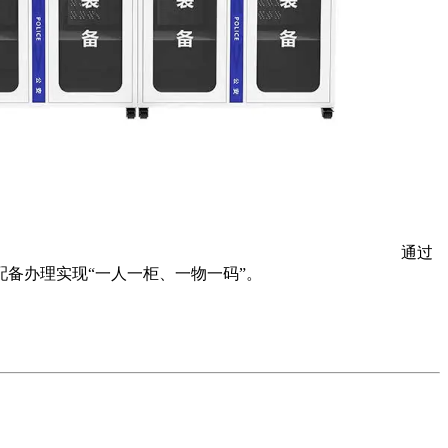
通过
备办理实现“一人一柜、一物一码”。