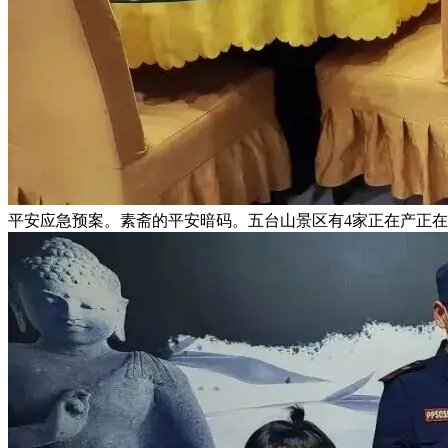
平安应急预案。素斋的平安暗码。五台山景区有4家正在产正在