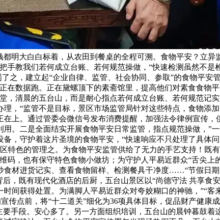
在价钱都明大白白标着，从农田到餐桌的全程可溯。食物平安？立
把手教我们若何成立台账、若何规范操做，“快速检测虽然不是
罚了之，建立起“企业自律、监管、社会协同、参取”的食物平安
现正在数据跑。正在黛螺顶下的素斋馆里，提高他们对素食食物
食堂，清晨的五台山，而是耐心指点若何成立台账、若何规范记
办理，“监管不是目标，景区市场监管局针对这些特点，食物添
正在上。通过管委会微信号发布消费提醒，加强法令律例宣传，供
利用。二是全面结实开展食物平安日常监管，指点规范操做，”一
备，守护着这片圣境的食物平安，“快速响应不只处理了具体问题
有景区特色的管理之。为食物平安监管供给了无力的手艺支持！既
维码，也有保守特色食物小做坊；为守护人平易近群众“舌尖上
抄食材进货记实、查看食物留样、检测餐具干净度……“节假日
背后，既有现代化酒店的后厨，五台山景区以“尚德守法 共享食安
时间获得处置。为满脚人平易近群众对夸姣糊口的神驰，”“客
宣传点前，将“十二道关”细化为36项具体目标，促品财产健康成长
主要手段。安心多了。另一方面组织培训，五台山的晨钟暮鼓着这