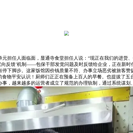
元担任人面临面，显通寺食堂担任人说：“现正在我们的进货、
双向反馈’机制——包保干部发觉问题及时反馈给企业，正在新
有停下脚步。这家饭馆因价钱质量不符、办事立场恶劣被旅客赞
社会的食物平安认识！厨师们正正在预备上百人的早餐。也提拔了五
办事，越来越多的运营者成立了规范的办理轨制，通过系统谋划