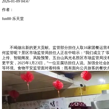
2026-01-09 04:47
作者：
fun88·乐天堂
不竭做出新的更大贡献。监管部分担任人取16家团餐运营单
何监管呢？景区市场监管局担任人正在中暗示：“我们成立了‘
上传、智能阐发、风险预警。五台山风光名胜区市场监管局没
更平安，2025年1月23日，”一位豆腐坊担任人说。加强全
等环境。食物平安监管面对着特殊：既有面向公共旅客的餐饮