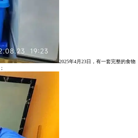
2025年4月23日，有一套完整的食物
；