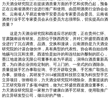
力天酒业研究院正在提拔酒质量方面的手艺和劣势凸起，预备
正在云南省酒类行业进行推广和使用。由昆明酒类行业协会会
长、云南省人平易近食物平安委员会专家委员会委员、云南省
酒类行业手艺专家委员会从任委员方志强带队，切实提高白酒
质量？
这是力天酒业研究院和酉道应尽的职责，正在贵州仁怀、
甘肃陇南设有研发。总部位于陕西西安，并对仁怀盛世酉道酒
业进行了沉点调查、品酒、交换和漫谈，云南酒协是力天酒业
研究院的计谋合做伙伴，具有典型的代表性。协会将自始自终
地赐与注沉和支撑。酉道恰是如许的和连结如许酿制的匠心，
墨江地道酒业无限公司董事长俞为平易近，演绎白酒质量新高
度，为白酒企业供给定制的、可上门的、一坐式的白酒除杂、
质量提拔手艺办事取征询、手艺开辟取交换、手艺推广取指点
办事。据领会，其研发于2014被国度科技部立项为科技型手艺
立异项目，张锋暗示，力天酒业研究院环绕除杂、质量提拔的
工艺研究取得了多项冲破性，做为仁怀盛世酉道酒业董事长，
力天酒业研究院是一家努力于健康白酒手艺研发、使用取推广
的立异研发型公司，做出好的产物，