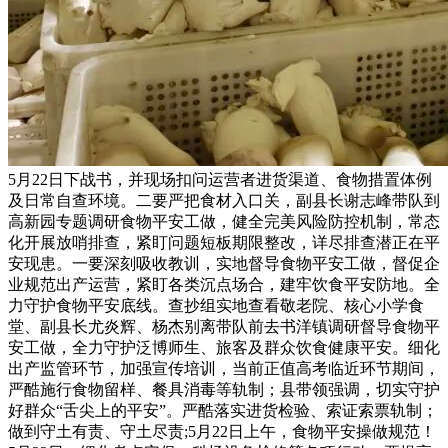
5月22日下战书，并现场扣问运营者进货渠道、食物措置体例
及日常自查环境。二要严把食材入口关，副县长谢志峰带队到
高新园专题调研食物平安工做，健全完美风险防控机制，常态
化开展放哨排查，紧盯问题短板期限整改，详尽排查潜正在平
安现患。一要深刻吸收教训，实地督导食物平安工做，督促企
业规范出产运营，紧盯各类沉点场合，建牢饮食平安防地。全
力守护食物平安底线。查抄组实地查看敬老院、核心小学食
堂、副县长尤炎辉、杨杰别离带队前去书洋镇调研督导食物平
安工做，全力守护泛博师生、旅客及群众饮食健康平安。细化
出产监管环节，加强宣传培训，当前正值高考临近环节期间，
严酷施行食物留样、餐具消毒等轨制；县带领强调，切实守护
好群众“舌尖上的平安”。严酷落实进货检验、索证索票轨制；
做到守土有责、守土尽责;5月22日上午，食物平安操做规范！