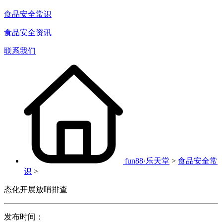
食品安全常识
食品安全资讯
联系我们
fun88·乐天堂
>
食品安全常
识
>
态化开展放哨排查
发布时间：