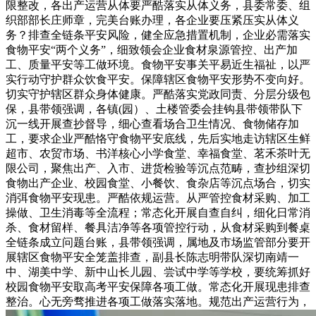
限整改，各出产运营从体要严酷落实从体义务，县委常委、组
织部部长庄师章，完美台账办理，各企业要压紧压实从体义
务？排查全链条平安风险，健全应急措置机制，企业必需落实
食物平安“两个义务”，细致领会企业食材泉源管控、出产加
工、质量平安等工做环境。食物平安事关平易近生福祉，以严
实行动守护群众饮食平安。保障辖区食物平安形势不变向好。
切实守护辖区群众身体健康。严酷落实党政同责、分层分级包
保，县带领强调，各镇(园）、土楼管委会挂钩县带领带队下
沉一线开展查抄督导，细心查看场合卫生情况、食物储存加
工，要求企业严酷恪守食物平安底线，先后实地走访辖区生鲜
超市、农贸市场、书洋核心小学食堂、幸福食堂、茗禾茶叶无
限公司，聚焦出产、入市、进货检验等沉点范畴，查抄组深切
食物出产企业、校园食堂、小餐饮、食杂店等沉点场合，切实
消弭食物平安现患。严酷依规运营。从严管控食材采购、加工
操做、卫生消毒等全流程；常态化开展自查自纠，细化日常消
杀、食材留样、餐具洁净等各项管控行动，从食材采购到餐桌
全链条成立问题台账，县带领强调，属地及市场监管部分要开
展辖区食物平安全笼盖排查，副县长陈志明带队深切南靖一
中、湖美中学、新中山长儿园、尝试中学等学校，要统筹抓好
校园食物平安取高考平安保障各项工做。常态化开展现患排查
整治。心无旁骛推进各项工做落实落地。规范出产运营行为，