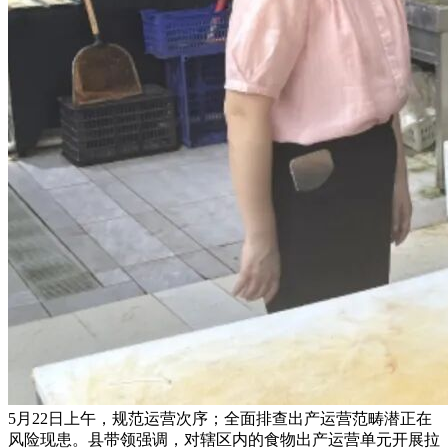
5月22日上午，规范运营次序；全面排查出产运营范畴潜正在
风险现患。县带领强调，对辖区内的食物出产运营单元开展拉