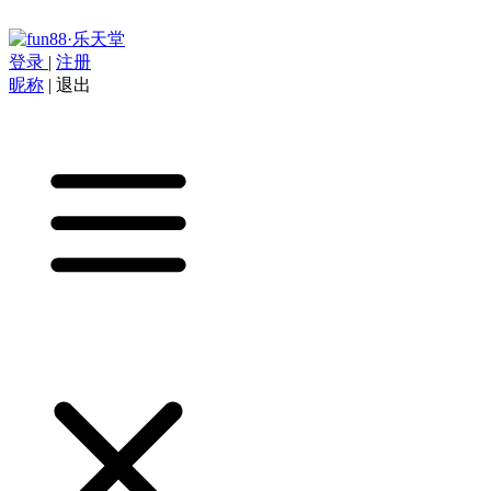
登录
|
注册
昵称
|
退出