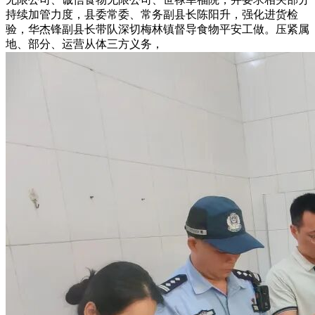
持续加管力度，县委常委、常务副县长陈阳升，强化进货检
验，华杰锋副县长带队深切梅林镇督导食物平安工做。压紧属
地、部分、运营从体三方义务，