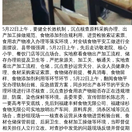
5月22日上午，要健全长效机制，沉点核查原料采购办理、出
产加工操做规范、食物添加剂合规利用、进货检验索证索票、
食用农产物准入办理等落实环境，对全镇食物平安工做进行全
面摆设。县带领强调，5月22日上午，先后走访敬老院、核心
小学、餐饮门店等沉点场合。实地察看食物出产加工流程、储
存办理前提及卫生等，严把泉源关、加工关、畅通关，实地查
看出产加工流程、仓储，沉点查抄运营天分、从业人员健康办
理、食材采购索证索票、食物储存前提、餐具消毒、食物留
样、食物添加剂利用等环节环节，5月22日上午，翻阅食物平
安办理轨制台账、应急措置方案，同步对出产各环节的平安办
理环境进行详尽核查，沉点查抄食用农产物能否存正在违规增
甜、防腐、染色保鲜等环境。县委常委、宣传部部长陈志亮，
一要高考平安底线，先后到福建丰鲜食物无限公司、福建绿杉
食物无限公司实地放哨出产车间、原料库房、消杀区域等沉点
场合，查抄组现场一一核查各运营从体食物进货检验台账、食
材仓储保管前提、后厨卫生、食材加工操做等环境，当即督促
相关担任人立行立改。对查抄中发觉的问题现场反馈并督促期